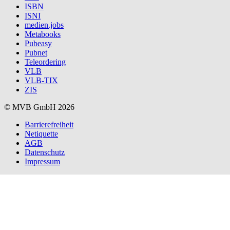
ISBN
ISNI
medien.jobs
Metabooks
Pubeasy
Pubnet
Teleordering
VLB
VLB-TIX
ZIS
© MVB GmbH 2026
Barrierefreiheit
Netiquette
AGB
Datenschutz
Impressum