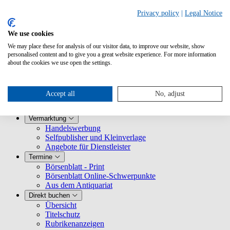
Privacy policy
|
Legal Notice
We use cookies
We may place these for analysis of our visitor data, to improve our website, show
Produkte
personalised content and to give you a great website experience. For more information
Übersicht
about the cookies we use open the settings.
Börsenblatt Magazin
Börsenblatt online
#BookTok
Accept all
No, adjust
Aus dem Antiquariat
Stellenmarkt medien.jobs
Vermarktung
Handelswerbung
Selfpublisher und Kleinverlage
Angebote für Dienstleister
Termine
Börsenblatt - Print
Börsenblatt Online-Schwerpunkte
Aus dem Antiquariat
Direkt buchen
Übersicht
Titelschutz
Rubrikenanzeigen