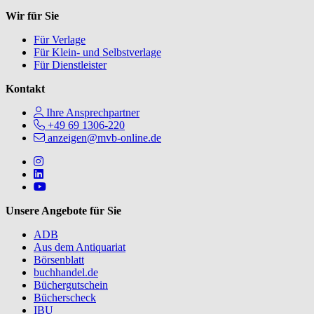
Wir für Sie
Für Verlage
Für Klein- und Selbstverlage
Für Dienstleister
Kontakt
Ihre Ansprechpartner
+49 69 1306-220
anzeigen@mvb-online.de
Follow us on https://www.instagram.com/lifeatmvb/
Follow us on https://www.linkedin.com/company/mvbbooks
Follow us on https://www.youtube.com/@mvbbooks
Unsere Angebote für Sie
ADB
Aus dem Antiquariat
Börsenblatt
buchhandel.de
Büchergutschein
Bücherscheck
IBU