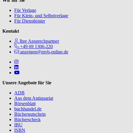
Wir für Sie
Für Verlage
Für Klein- und Selbstverlage
Für Dienstleister
Kontakt
Ihre Ansprechpartner
+49 69 1306-220
anzeigen@mvb-online.de
Follow us on https://www.instagram.com/lifeatmvb/
Follow us on https://www.linkedin.com/company/mvbbooks
Follow us on https://www.youtube.com/@mvbbooks
Unsere Angebote für Sie
ADB
Aus dem Antiquariat
Börsenblatt
buchhandel.de
Büchergutschein
Bücherscheck
IBU
ISBN