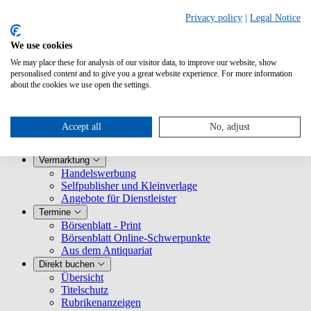
Privacy policy
|
Legal Notice
We use cookies
We may place these for analysis of our visitor data, to improve our website, show
Produkte
personalised content and to give you a great website experience. For more information
Übersicht
about the cookies we use open the settings.
Börsenblatt Magazin
Börsenblatt online
#BookTok
Accept all
No, adjust
Aus dem Antiquariat
Stellenmarkt medien.jobs
Vermarktung
Handelswerbung
Selfpublisher und Kleinverlage
Angebote für Dienstleister
Termine
Börsenblatt - Print
Börsenblatt Online-Schwerpunkte
Aus dem Antiquariat
Direkt buchen
Übersicht
Titelschutz
Rubrikenanzeigen